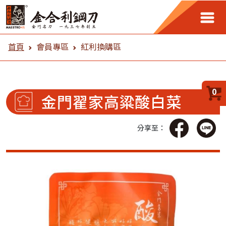
金合利鋼刀 會員專區
首頁
會員專區
紅利換購區
0
金門翟家高粱酸白菜
分享至：