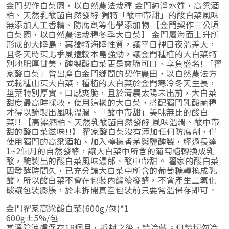
金門契作白菜園，以自然農法栽種 金門純淨水質，高梁酒
粕、天然乳酸菌自然發酵 獨特「酸中帶甜」的酸白菜風味
無添加人工香精、防腐劑等化學添加物 【金門契作三公頃
白菜園，以自然農法栽種冬季大白菜】 金門屬海面上升所
形成的大陸島，其獨特海陸性質，讓平日裡日夜溫差大，
且冬天時東北季風遠較本島強勁，讓金門種植的大白菜特
別地肥厚甘美，醃製酸白菜更是爽脆可口、享負盛名! 「翟
家酸白菜」皆出產自金門鄉間的契作農田，以自然農法方
式栽種山東大白菜，種植的大白菜於金門寒冷冬天生長，
莖葉特別厚實、口感爽脆，且於清晨太陽未出前，大白菜
甜度最高時採收，使用這樣的大白菜，搭配獨門乳酸菌種
才得以醃製出風味溫潤、「酸中帶甜」美味無比的酸白
菜!! 【高梁酒粕、天然乳酸菌自然發酵 風味溫潤、酸中帶
甜的酸白菜滋味!!】 翟家酸白菜沒有添加任何防腐劑，僅
使用獨門的高粱酒粕、加入檸檬香茅與鹽醃製，經過長達
1~2個月的自然發酵，讓大白菜中所含的葡萄糖轉換成乳
酸，醃製出的酸白菜風味濃郁、酸中帶甜。 翟家的酸白菜
因發酵時間久，已充分讓大白菜中所含的葡萄糖轉換成乳
酸，所以酸白菜不會在包裝內繼續發酵，不會產生二氧化
碳讓包裝膨脹，於未拆開真空包裝前只要常溫保存即可。
金門翟家高粱酸白菜(600g/包)*1
600g±5%/包
常溫陰涼處保存18個月，拆封之後，請冷藏。但請切勿冷