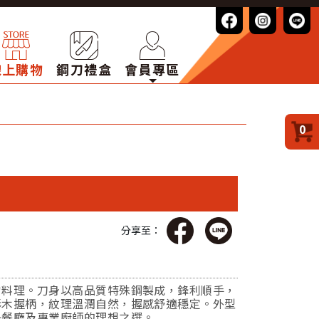
線上購物
鋼刀禮盒
會員專區
0
分享至：
常料理。刀身以高品質特殊鋼製成，鋒利順手，
彩木握柄，紋理溫潤自然，握感舒適穩定。外型
是餐廳及專業廚師的理想之選。