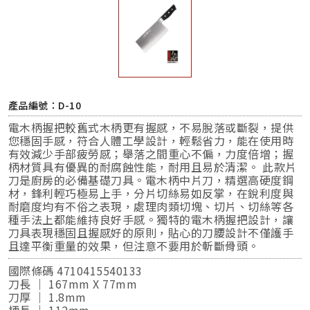
產品編號：D-10
電木柄握把較舊式木柄更有握感，不易脫落或斷裂，提供
您穩固手感，符合人體工學設計，輕鬆省力，能在使用時
有效減少手部疲勞感；舉落之間重心不偏，力度倍增；握
柄材質具有優異的耐腐蝕性能，耐用且易於清潔。 此款片
刀是廚房的必備基礎刀具。電木柄中片刀，精選高硬度鋼
材，鋒利輕巧極易上手，分片切絲易如反掌，在銳利度與
耐磨度均有不俗之表現，處理肉類切塊、切片、切絲等各
種手法上都能維持良好手感。獨特的電木柄握把設計，讓
刀具表現穩固且握感好的原則，貼心的刀腰設計不僅護手
且達平衡重量的效果，但注意不要用於斬斷骨頭。
國際條碼 4710415540133
刀長 ｜ 167mm X 77mm
刀厚 ｜ 1.8mm