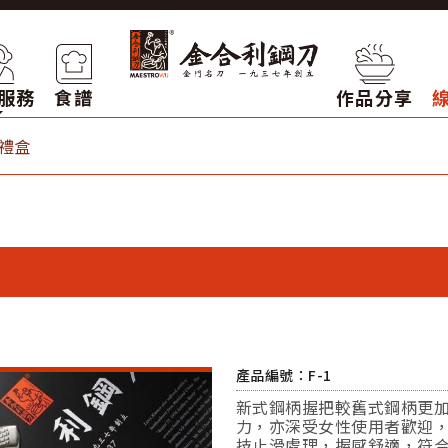
服務
食譜
作品分享
禮盒
產品編號：F-1
新式鋼柄握把較舊式鋼柄更
力，亦深受女性使用者歡迎
技止滑處理，握感舒適，符