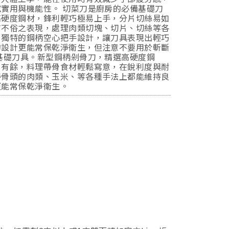
實用與機能性。 切菜刀是廚房的必備基礎刀
高硬度鋼材，鋒利輕巧極易上手，分片切絲易如
有不俗之表現，處理肉類切塊、切片、切絲等各
，獨特的鋼柄空心把手設計，讓刀具表現出輕巧
的設計更能常保乾淨衛生，但注意不要用於斬斷
基礎刀具。新型鋼柄剁骨刀，精選高硬度鋼
刃有餘，料理帶骨食材輕鬆寫意，在銳利度與耐
帶骨頭的肉類、玉米、等各種手法上都能維持良
更能常保乾淨衛生。