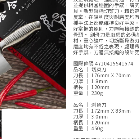
並提供相當穩固的手感，講究
具。新型鋼柄切菜刀，精選
反掌，在銳利度與耐磨度均
種手法上都能維持良好手感
好掌握的原則，刀體無接縫
骨頭。 剁骨刀是廚房的必備
材，重心適中，切筋斷骨游
磨度均有不俗之表現，處理
好手感，刀體無接縫的設計
國際條碼 4710415541574
品名 ｜ 切菜刀
刀長 ｜ 176mm X 70mm
刀厚 ｜ 1.8mm
柄長 ｜ 120mm
重量 ｜ 230g
品名 ｜ 剁骨刀
刀長 ｜ 172mm X 83mm
刀厚 ｜ 3.0mm
柄長 ｜ 120mm
重量 ｜ 450g