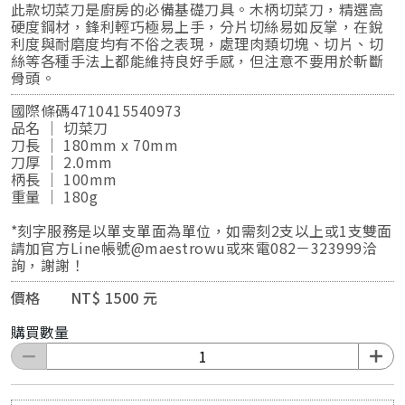
此款切菜刀是廚房的必備基礎刀具。木柄切菜刀，精選高
硬度鋼材，鋒利輕巧極易上手，分片切絲易如反掌，在銳
利度與耐磨度均有不俗之表現，處理肉類切塊、切片、切
絲等各種手法上都能維持良好手感，但注意不要用於斬斷
骨頭。
國際條碼4710415540973
品名 ｜ 切菜刀
刀長 ｜ 180mm x 70mm
刀厚 ｜ 2.0mm
柄長 ｜ 100mm
重量 ｜ 180g
*刻字服務是以單支單面為單位，如需刻2支以上或1支雙面
請加官方Line帳號@maestrowu或來電082－323999洽
詢，謝謝！
價格 NT$ 1500 元
購買數量