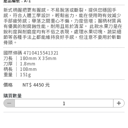
產品編號：A-1
新式柄握把更有握感，不易脫落或斷裂，提供您穩固手
感，符合人體工學設計，輕鬆省力，能在使用時有效減少
手部疲勞感；舉落之間重心不偏，力度倍增；握柄材質具
有優異的耐腐蝕性能，耐用且易於清潔。 此款水果刀是在
銳利度與耐磨度均有不俗之表現，處理水果切塊、蔬菜細
節等各種手法上都能維持良好手感，但注意不要用於斬斷
骨頭。
國際條碼 4710415541321
刀長 ｜ 180mm X 35mm
刀厚 ｜ 1.8mm
柄長 ｜ 108mm
重量 ｜ 151g
價格 NT$ 4450 元
購買數量