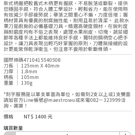
新式柄握把較舊式木柄更有握感，不易脫落或斷裂，提供
您穩固手感，符合人體工學設計，輕鬆省力，能在使用時
有效減少手部疲勞感；舉落之間重心不偏，力度倍增；握
柄材質具有優異的耐腐蝕性能，耐用且易於清潔。 此款水
果刀是廚房的必備基礎刀具。精選高硬度鋼材，在銳利度
與耐磨度均有不俗之表現，處理水果削皮、切塊、蔬菜細
節等各種手法上都能維持良好手感，獨特的鋼柄空心把手
設計，讓刀具表現出輕巧好掌握的原則，刀體無接縫的設
計更能常保乾淨衛生，但注意不要用於斬斷骨頭。
國際條碼4710415540508
刀長 ｜ 125mm X 40mm
刀厚 ｜ 1.8mm
柄長 ｜ 105mm
重量 ｜ 130g
*刻字服務是以單支單面為單位，如需刻2支以上或1支雙面
請加官方Line帳號@maestrowu或來電082－323999洽
詢，謝謝！
價格 NT$ 1400 元
購買數量