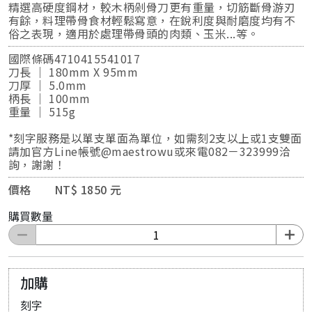
精選高硬度鋼材，較木柄剁骨刀更有重量，切筋斷骨游刃
有餘，料理帶骨食材輕鬆寫意，在銳利度與耐磨度均有不
俗之表現，適用於處理帶骨頭的肉類、玉米...等。
國際條碼4710415541017
刀長 ｜ 180mm X 95mm
刀厚 ｜ 5.0mm
柄長 ｜ 100mm
重量 ｜ 515g
*刻字服務是以單支單面為單位，如需刻2支以上或1支雙面
請加官方Line帳號@maestrowu或來電082－323999洽
詢，謝謝！
價格 NT$ 1850 元
購買數量
加購
刻字