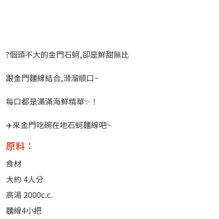
?個頭不大的金門石蚵,卻是鮮甜無比
跟金門麵線結合,滑溜順口~
每口都是滿滿海鮮精華✨！
✈️來金門吃碗在地石蚵麵線吧~
原料：
食材
大約 4人分
高湯 2000c.c.
麵線4小把