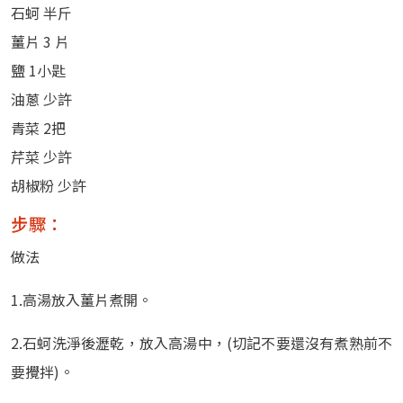
石蚵 半斤
薑片 3 片
鹽 1小匙
油蔥 少許
青菜 2把
芹菜 少許
胡椒粉 少許
步驟：
做法
1.高湯放入薑片煮開。
2.石蚵洗淨後瀝乾，放入高湯中，(切記不要還沒有煮熟前不
要攪拌)。